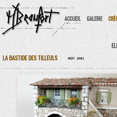
ACCUEIL
GALERIE
CRÈ
EL
LA BASTIDE DES TILLEULS
REF: 2081